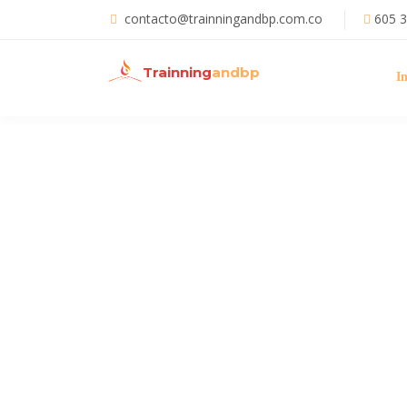
contacto@trainningandbp.com.co
605 
Trainning
andbp
In